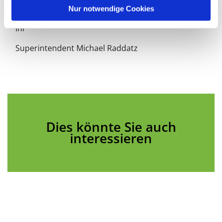
l
Frieden, Zuversicht und Gottes Segen.
Nur notwendige Cookies
Ihr
Superintendent Michael Raddatz
Dies könnte Sie auch
interessieren