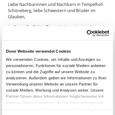
Liebe Nachbarinnen und Nachbarn in Tempelhof-
Schöneberg, liebe Schwestern und Brüder im
Glauben,
in diesen festlichen Tagen treten wir gemeinsam in
den leuchtenden Schein von Weihnachten ein. Es
ist die Zeit, in der wir innehalten und uns auf die
wesentlichen Werte besinnen:
Frieden,
Gemeinschaft und Herzenswärme
. Der Frieden,
Diese Webseite verwendet Cookies
den uns Christus in der Krippe gebracht hat, ist
Wir verwenden Cookies, um Inhalte und Anzeigen zu
nicht nur ein Geschenk, sondern auch ein Auftrag.
personalisieren, Funktionen für soziale Medien anbieten
Er ruft uns auf, Frieden bringen – in unserer Stadt,
zu können und die Zugriffe auf unsere Website zu
unseren Familien, mit unseren Freundinnen und
analysieren. Außerdem geben wir Informationen zu Ihrer
Freunden, mit unseren Verwandten und
Verwendung unserer Website an unsere Partner für
Wahlverwandten und in unseren Gemeinden in
soziale Medien, Werbung und Analysen weiter. Unsere
Verbindung mit allen Religionen und in der Welt.
Partner führen diese Informationen möglicherweise mit
weiteren Daten zusammen, die Sie ihnen bereitgestellt
Die Jahreslosung für 2025
„Prüft alles und behaltet
haben oder die sie im Rahmen Ihrer Nutzung der Dienste
das Gute!“
(1. Thessalonicher 5,21) gibt uns eine
gesammelt haben.