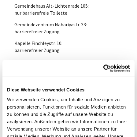
Gemeindehaus Alt-Lichtenrade 105:
nur barrierefreie Toilette
Gemeindezentrum Nahariyastr. 33:
barrierefreier Zugang
Kapelle Finchleystr. 10:
barrierefreier Zugang
Gemeindehaus Goltzstr. 33:
barrierefreier Zugang, barrierefreie Toilette
Kirchhof Paplitzer Str. 10-24:
barrierefreier Zugang, barrierefreie Toilette
Diese Webseite verwendet Cookies
Dietrich-Bonhoeffer-Kirche, Rackebüller Weg 64:
Wir verwenden Cookies, um Inhalte und Anzeigen zu
barrierefreier Zugang, barrierefreie Toilette
personalisieren, Funktionen für soziale Medien anbieten
zu können und die Zugriffe auf unsere Website zu
analysieren. Außerdem geben wir Informationen zu Ihrer
Verwendung unserer Website an unsere Partner für
Luther
soziale Medien, Werbung und Analysen weiter. Unsere