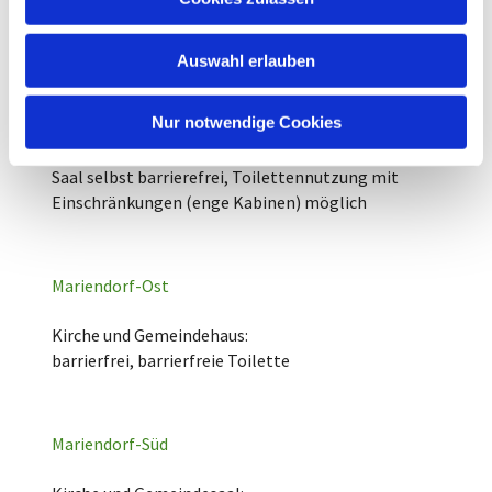
barrierefreie Toilette; Toilettennutzung im
s
nebenliegenden Gemeindehaus umständlich, aber
w
möglich
Auswahl erlauben
a
h
Gemeindehaus, Rathausstr. 28:
l
Nur notwendige Cookies
Zugang über feste Rampe barrierefrei,
Gemeindesaal im 1. Stock über Fahrstuhl erreichbar,
Saal selbst barrierefrei, Toilettennutzung mit
Einschränkungen (enge Kabinen) möglich
Mariendorf-Ost
Kirche und Gemeindehaus:
barrierfrei, barrierfreie Toilette
Mariendorf-Süd