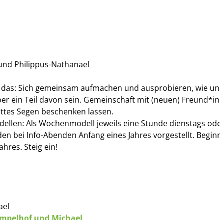
und Philippus-Nathanael
ißt das: Sich gemeinsam aufmachen und ausprobieren, wie un
 ein Teil davon sein. Gemeinschaft mit (neuen) Freund*inn
ottes Segen beschenken lassen.
Modellen: Als Wochenmodell jeweils eine Stunde dienstags o
n bei Info-Abenden Anfang eines Jahres vorgestellt. Beginn d
hres. Steig ein!
ael
empelhof und Michael