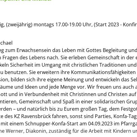
g, (zweijährig) montags 17.00-19.00 Uhr, (Start 2023 - Konf
ichael
Weg zum Erwachsensein das Leben mit Gottes Begleitung un
Fragen des Lebens nach. Sie erleben Gemeinschaft in der 
eln Sicherheit im Umgang mit christlichen Traditionen und 
u benutzen. Sie erweitern ihre Kommunikationsfähigkeiten 
sion, bilden sich ihre eigene Meinung und entwickeln das Se
e Räume und Ideen und jede Menge vor. Wir freuen uns auch 
tt und in Verbundenheit mit Christinnen und Christen auf
ntieren, Gemeinschaft und Spaß in einer solidarischen Grup
den – und natürlich bis zu Eurem großen Tag, dem Festgot
e des KZ Ravensbrück fahren, sonst sind Parties, Konfa-Tage
n mit einem Schnupper-Konfa-Start am 04.09.2023 im Pfarrg
 Werner, Diakonin, zuständig für die Arbeit mit Kindern un