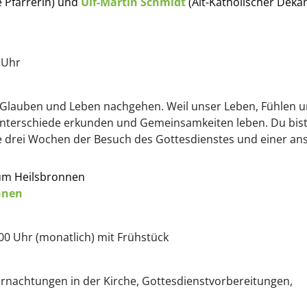
e Pfarrerin) und
Ulf-Martin Schmidt
(Alt-Katholischer Deka
 Uhr
lauben und Leben nachgehen. Weil unser Leben, Fühlen und
nterschiede erkunden und Gemeinsamkeiten leben. Du bist
le drei Wochen der Besuch des Gottesdienstes und einer an
um Heilsbronnen
nnen
.00 Uhr (monatlich) mit Frühstück
ernachtungen in der Kirche, Gottesdienstvorbereitungen,