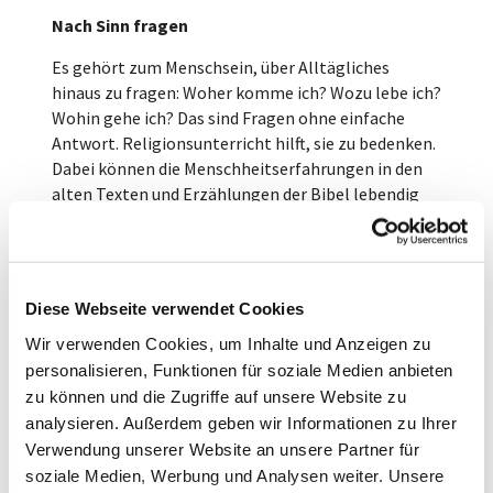
Nach Sinn fragen
Es gehört zum Menschsein, über Alltägliches
hinaus zu fragen: Woher komme ich? Wozu lebe ich?
Wohin gehe ich? Das sind Fragen ohne einfache
Antwort. Religionsunterricht hilft, sie zu bedenken.
Dabei können die Menschheitserfahrungen in den
alten Texten und Erzählungen der Bibel lebendig
werden, wenn Schülerinnen und Schüler sich mit
ihnen auseinandersetzen. Es befähigt sie zu
verantwortlichem Leben – in der eigenen
Lebensgestaltung und im Zusammenleben mit
Diese Webseite verwendet Cookies
anderen.
Wir verwenden Cookies, um Inhalte und Anzeigen zu
Über Glauben nachdenken
personalisieren, Funktionen für soziale Medien anbieten
zu können und die Zugriffe auf unsere Website zu
Menschen bekennen sich zu Gott – in vielen
analysieren. Außerdem geben wir Informationen zu Ihrer
Religionen. Aber wo ist Gott? Warum verhindert er
Verwendung unserer Website an unsere Partner für
Unglück nicht? Im Religionsunterricht erfahren
soziale Medien, Werbung und Analysen weiter. Unsere
Schülerinnen und Schüler davon, wie Menschen nach