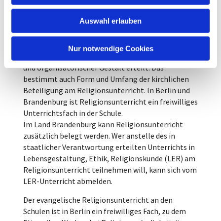
Verwirklichung von Religionsfreiheit in der Schule
w
Auswahl erlauben
bei. In den verschiedenen Gebieten der
a
Evangelischen Kirche Berlin-Brandenburg-
h
schlesische Oberlausitz (EKBO) wird
l
Nur notwendige Cookies
Religionsunterricht in unterschiedlicher rechtlicher
und organisatorischer Gestalt erteilt. Das
bestimmt auch Form und Umfang der kirchlichen
Beteiligung am Religionsunterricht. In Berlin und
Brandenburg ist Religionsunterricht ein freiwilliges
Unterrichtsfach in der Schule.
Im Land Brandenburg kann Religionsunterricht
zusätzlich belegt werden. Wer anstelle des in
staatlicher Verantwortung erteilten Unterrichts in
Lebensgestaltung, Ethik, Religionskunde (LER) am
Religionsunterricht teilnehmen will, kann sich vom
LER-Unterricht abmelden.
Der evangelische Religionsunterricht an den
Schulen ist in Berlin ein freiwilliges Fach, zu dem