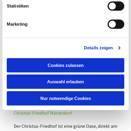
l
Statistiken
i
g
Marketing
u
n
g
Details zeigen
s
a
u
Cookies zulassen
s
w
Auswahl erlauben
a
h
l
Nur notwendige Cookies
Region Mariendorf
Christus-Friedhof Mariendorf
Der Christus-Friedhof ist eine grüne Oase, direkt am