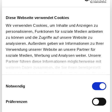
noch, für wieviel Geld diese ihr Land einst an die
Stadt Berlin verkaufen konnten.
Neuer Zwölf-Apostel-Kirchhof
Diese Webseite verwendet Cookies
Wir verwenden Cookies, um Inhalte und Anzeigen zu
Fast wäre der neue Kirchhof der Zwölf-Apostel-
personalisieren, Funktionen für soziale Medien anbieten
Gemeinde dem Größenwahn Albert Speers im
zu können und die Zugriffe auf unsere Website zu
Nationalsozialismus zum Opfer gefallen. Nur der
analysieren. Außerdem geben wir Informationen zu Ihrer
Beginn des zweiten Weltkriegs schützte ihn vor der
Verwendung unserer Website an unsere Partner für
vollständigen Entwidmung. Heute gibt es auf dem
soziale Medien, Werbung und Analysen weiter. Unsere
Kirchhof das erste muslimische Gräberfeld auf
Partner führen diese Informationen möglicherweise mit
einem christlichen Friedhof.
weiteren Daten zusammen, die Sie ihnen bereitgestellt
Region Tempelhof
haben oder die sie im Rahmen Ihrer Nutzung der Dienste
gesammelt haben.
E
Kirchhof Alt-Tempelhof
Notwendig
i
n
Er ist denkmalgeschützt und liegt rund um die
w
mittelalterliche Dorfkirche. Bekannte Grabmale
Präferenzen
i
rund um das alte Kirchengebäude erzählen
l
Tempelhofer Geschichte.