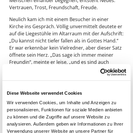
Menschen einander begegnen, entsteht Neues:
Vertrauen, Trost, Freundschaft, Freude.
Neulich kam ich mit einem Besucher in einer
Kirche ins Gespräch. Völlig unvermittelt deutete er
auf die Liegestühle im Altarraum mit der Aufschrift:
„Du kannst nicht tiefer fallen als in Gottes Hand.“
Er war erkennbar kein Vielredner, aber dieser Satz
öffnete sein Herz. „Das sage ich immer meiner
Freundin“, meinte er leise, „und es sind auch
Worte, die mich tragen.“
Solche Momente sind kleine Zeichen des Neuen,
das Gott schafft. In dieser Offenheit wird die
Diese Webseite verwendet Cookies
Jahreslosung konkret: Gott macht neu, indem er
uns füreinander öffnet – im Willkommen, im
Wir verwenden Cookies, um Inhalte und Anzeigen zu
Zuhören, im Miteinander-Sein. Die Kirche ist mehr
personalisieren, Funktionen für soziale Medien anbieten
als ein Gebäude; sie ist ein Zeichen der Nähe
zu können und die Zugriffe auf unsere Website zu
Gottes mitten unter uns.
analysieren. Außerdem geben wir Informationen zu Ihrer
Verwendung unserer Website an unsere Partner für