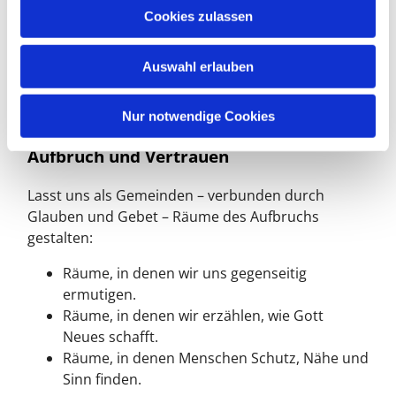
u
schenkt Mut: Er geht mit. Er wirkt schon dort, wo
Cookies zulassen
s
wir noch zögern. Und diese Erfahrung verwandelt
w
Furcht in Freude – Freude, die ansteckt; Freude, die
Auswahl erlauben
a
spürbar wird, wenn wir uns auf Gottes Neuanfang
h
einlassen. Wer in dieser Freude lebt, sieht nicht
l
zuerst, was fehlt, sondern was wächst.
Nur notwendige Cookies
Aufbruch und Vertrauen
Lasst uns als Gemeinden – verbunden durch
Glauben und Gebet – Räume des Aufbruchs
gestalten:
Räume, in denen wir uns gegenseitig
ermutigen.
Räume, in denen wir erzählen, wie Gott
Neues schafft.
Räume, in denen Menschen Schutz, Nähe und
Sinn finden.