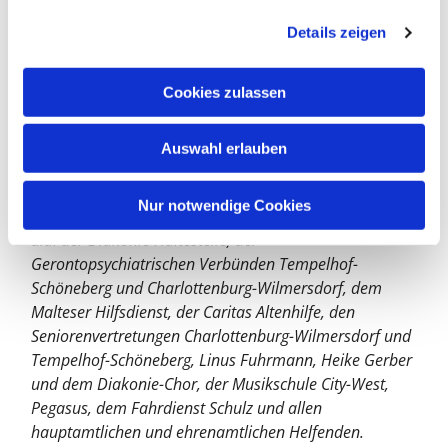
g
versuchen wir über Spenden zu finanzieren. Jede
Details zeigen
s
Spende hilft uns.
a
u
Spendenkonto: KVA Mitte West DE 32 1005 0000 0191
Cookies zulassen
s
2279 94
w
Auswahl erlauben
Verwendungszweck KKTS/2410.01.2190 Geistl.
a
Zentrum Demenz, Welt-Alzheimertag
h
l
Nur notwendige Cookies
Wir danken allen Unterstützenden und Mitwirkenden,
u.a. der Diakonie Haltestelle, der
Gerontopsychiatrischen Verbünden Tempelhof-
Schöneberg und Charlottenburg-Wilmersdorf, dem
Malteser Hilfsdienst, der Caritas Altenhilfe, den
Seniorenvertretungen Charlottenburg-Wilmersdorf und
Tempelhof-Schöneberg, Linus Fuhrmann, Heike Gerber
und dem Diakonie-Chor, der Musikschule City-West,
Pegasus, dem Fahrdienst Schulz und allen
hauptamtlichen und ehrenamtlichen Helfenden.