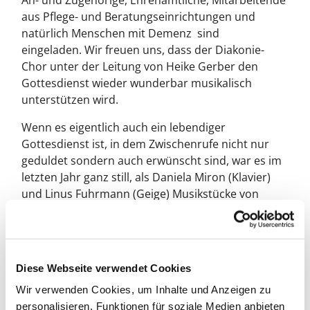
aus Pflege- und Beratungseinrichtungen und
natürlich Menschen mit Demenz sind
eingeladen. Wir freuen uns, dass der Diakonie-
Chor unter der Leitung von Heike Gerber den
Gottesdienst wieder wunderbar musikalisch
unterstützen wird.
Wenn es eigentlich auch ein lebendiger
Gottesdienst ist, in dem Zwischenrufe nicht nur
geduldet sondern auch erwünscht sind, war es im
letzten Jahr ganz still, als Daniela Miron (Klavier)
und Linus Fuhrmann (Geige) Musikstücke von
Pablo de Sarasate und Jules Massenet spielten.
Auch in diesem Jahr hat Linus Fuhrmann zugesagt,
im Gottedienst zu spielen.
Diese Webseite verwendet Cookies
Im Anschluss an den Gottesdienst sind alle, die
möchten, zu Kaffee und Kuchen eingeladen.
Wir verwenden Cookies, um Inhalte und Anzeigen zu
personalisieren, Funktionen für soziale Medien anbieten