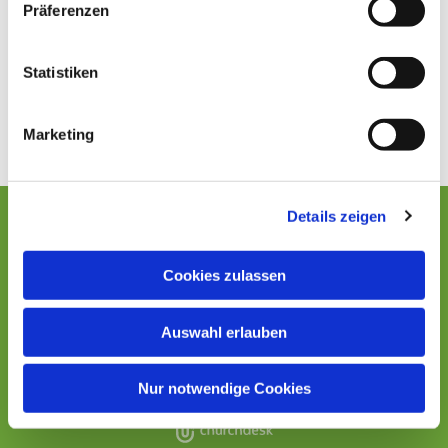
w
Präferenzen
i
l
l
Statistiken
i
g
Marketing
u
n
g
Details zeigen
s
a
u
Cookies zulassen
s
Kontaktinformationen
Impressum
w
Datenschutzerklärung
Auswahl erlauben
a
Erklärung zur Barrierefreiheit
h
l
Datenschutzerklärung
ChurchDesk-Login
Nur notwendige Cookies