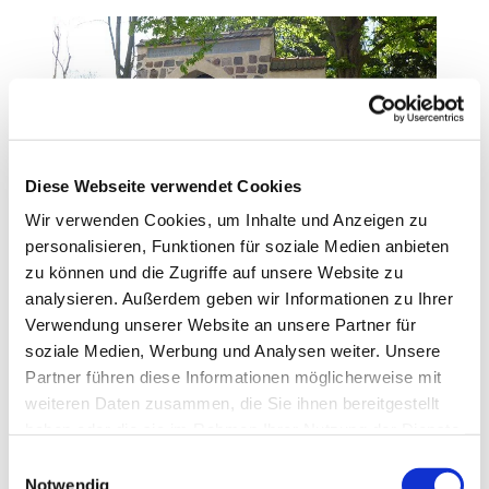
Diese Webseite verwendet Cookies
Wir verwenden Cookies, um Inhalte und Anzeigen zu
Pilgerweg Tempelhof
personalisieren, Funktionen für soziale Medien anbieten
"Luftballon"
zu können und die Zugriffe auf unsere Website zu
analysieren. Außerdem geben wir Informationen zu Ihrer
Weiterlesen
Verwendung unserer Website an unsere Partner für
soziale Medien, Werbung und Analysen weiter. Unsere
Partner führen diese Informationen möglicherweise mit
weiteren Daten zusammen, die Sie ihnen bereitgestellt
haben oder die sie im Rahmen Ihrer Nutzung der Dienste
gesammelt haben.
E
Notwendig
i