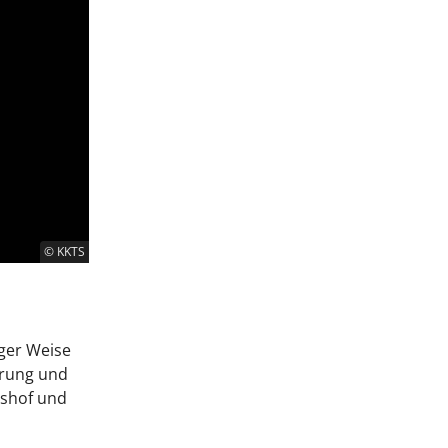
© KKTS
iger Weise
hrung und
gshof und