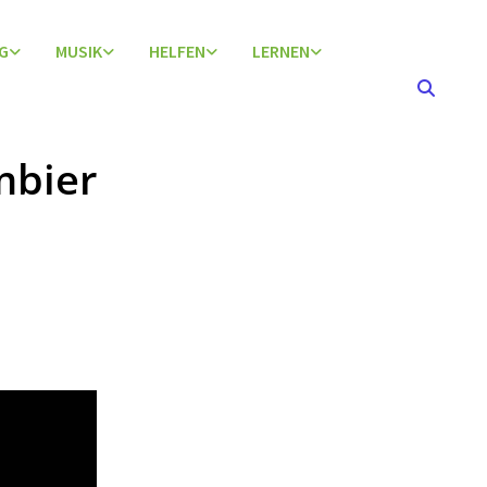
G
MUSIK
HELFEN
LERNEN
mbier