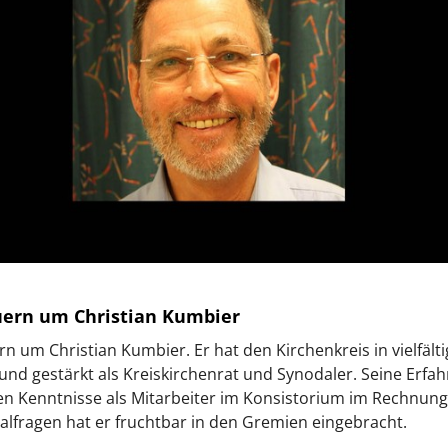
uern um Christian Kumbier
rn um Christian Kumbier. Er hat den Kirchenkreis in vielfält
 und gestärkt als Kreiskirchenrat und Synodaler. Seine Erfa
en Kenntnisse als Mitarbeiter im Konsistorium im Rechnun
alfragen hat er fruchtbar in den Gremien eingebracht.