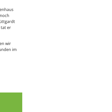
kenhaus
 noch
üttgardt
tat er
en wir
eunden im