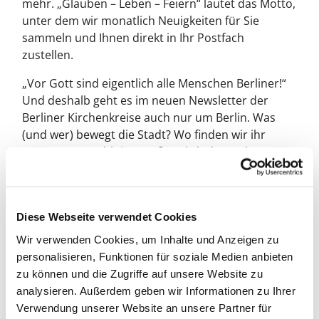
mehr. „Glauben – Leben – Feiern“ lautet das Motto,
unter dem wir monatlich Neuigkeiten für Sie
sammeln und Ihnen direkt in Ihr Postfach
zustellen.
„Vor Gott sind eigentlich alle Menschen Berliner!“
Und deshalb geht es im neuen Newsletter der
Berliner Kirchenkreise auch nur um Berlin. Was
(und wer) bewegt die Stadt? Wo finden wir ihr
Bestes? Was zählt im Großstadtdschungel? Dazu
kommen monatlich Antworten, die einladen, sich
auf den Weg zu machen und zu entdecken!
Doch wer erkannte eigentlich schon im vorletzten
Diese Webseite verwendet Cookies
Jahrhundert, dass vor Gott alle Menschen Berliner
Wir verwenden Cookies, um Inhalte und Anzeigen zu
sind? War es ein totaler Lokalpatriot oder ein
personalisieren, Funktionen für soziale Medien anbieten
Neuberliner? Die Antwort finden Sie im ersten
zu können und die Zugriffe auf unsere Website zu
Newsletter, der Ende Oktober erscheint, in der
analysieren. Außerdem geben wir Informationen zu Ihrer
Rubrik „Wer sagt’s?“ Auch in Zukunft gibt es jeden
Verwendung unserer Website an unsere Partner für
Monat ein Zitat zum Knobeln.