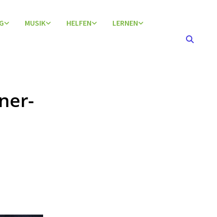
G
MUSIK
HELFEN
LERNEN
ner-