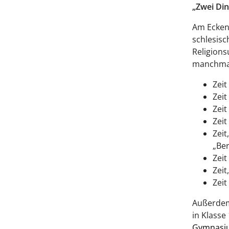
„Zwei Din
Am Eckene
schlesisc
Religions
manchmal
Zeit
Zei
Zei
Zeit
Zeit
„Be
Zeit
Zeit
Zeit
Außerdem 
in Klasse
Gymnasi