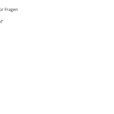
für Fragen
l“