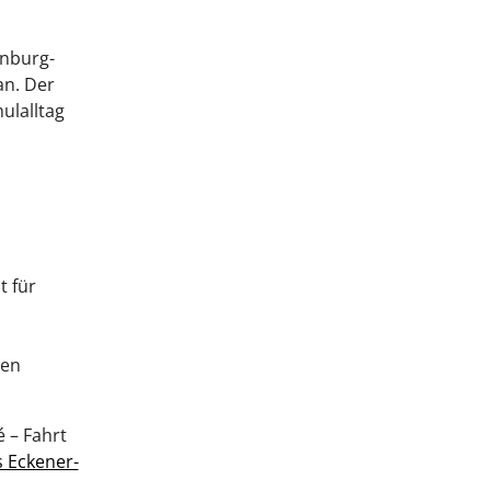
enburg-
an. Der
ulalltag
t für
men
 – Fahrt
 Eckener-