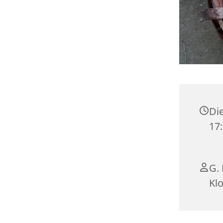
Die
17:
G. 
Klo