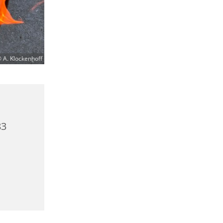
 A. Klockenhoff
83