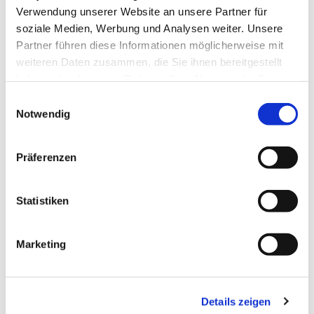
Verwendung unserer Website an unsere Partner für
Dienstags von 17.00 - 18.30 Uhr treffen sich die
soziale Medien, Werbung und Analysen weiter. Unsere
Pfadfinder*innen der Ev. Luther-Kirchengemeinde
Partner führen diese Informationen möglicherweise mit
im Gemeindehaus
weiteren Daten zusammen, die Sie ihnen bereitgestellt
haben oder die sie im Rahmen Ihrer Nutzung der Dienste
gesammelt haben.
E
Notwendig
i
n
w
Präferenzen
i
l
l
Statistiken
i
g
Marketing
u
n
g
Details zeigen
s