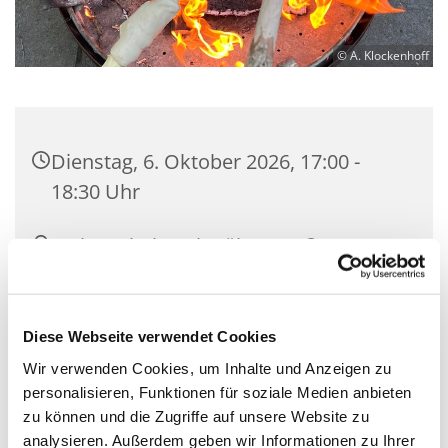
© A. Klockenhoff
Dienstag, 6. Oktober 2026, 17:00 -
18:30 Uhr
Luther-Kirchsaal, Bülowstraße 71,
10783 Berlin
G. Bayer / K. Lange / A. Klockenhoff /
Diese Webseite verwendet Cookies
M. Altfeld
Wir verwenden Cookies, um Inhalte und Anzeigen zu
personalisieren, Funktionen für soziale Medien anbieten
zu können und die Zugriffe auf unsere Website zu
analysieren. Außerdem geben wir Informationen zu Ihrer