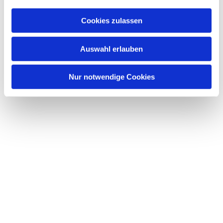
a
u
Cookies zulassen
s
Dies könnte Sie auch
w
interessieren
Auswahl erlauben
a
h
l
Nur notwendige Cookies