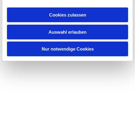
a
u
Cookies zulassen
s
w
Dies könnte Sie auch
Auswahl erlauben
a
interessieren
h
l
Nur notwendige Cookies