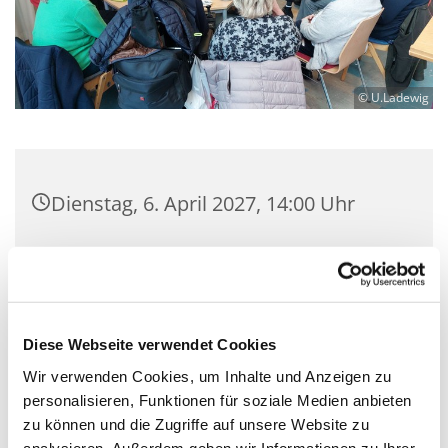
© U.Ladewig
Dienstag, 6. April 2027, 14:00 Uhr
Luther-Kirchsaal, Bülowstraße 71,
10783 Berlin
Diese Webseite verwendet Cookies
Wir verwenden Cookies, um Inhalte und Anzeigen zu
An jedem ersten Dienstag im Monat lädt der
personalisieren, Funktionen für soziale Medien anbieten
gemütliche Nachbarschaftstreff um 14:00 Uhr zu
zu können und die Zugriffe auf unsere Website zu
Kaffee und Kuchen ein. In entspannter Runde
analysieren. Außerdem geben wir Informationen zu Ihrer