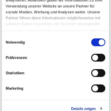
genießen wir gute Musik, nette Gespräche und
Verwendung unserer Website an unsere Partner für
anregende Gedanken zu einem ausgewählten
soziale Medien, Werbung und Analysen weiter. Unsere
Thema.
Partner führen diese Informationen möglicherweise mit
weiteren Daten zusammen, die Sie ihnen bereitgestellt
haben oder die sie im Rahmen Ihrer Nutzung der Dienste
gesammelt haben.
E
Notwendig
i
n
w
Präferenzen
i
l
l
Statistiken
i
g
Marketing
u
n
g
Details zeigen
s