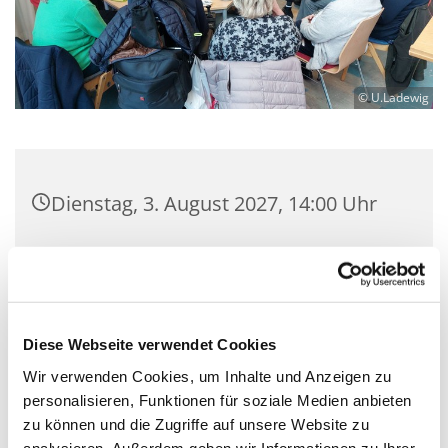
© U.Ladewig
Dienstag, 3. August 2027, 14:00 Uhr
Luther-Kirchsaal, Bülowstraße 71,
10783 Berlin
Diese Webseite verwendet Cookies
Wir verwenden Cookies, um Inhalte und Anzeigen zu
An jedem ersten Dienstag im Monat lädt der
personalisieren, Funktionen für soziale Medien anbieten
gemütliche Nachbarschaftstreff um 14:00 Uhr zu
zu können und die Zugriffe auf unsere Website zu
Kaffee und Kuchen ein. In entspannter Runde
analysieren. Außerdem geben wir Informationen zu Ihrer