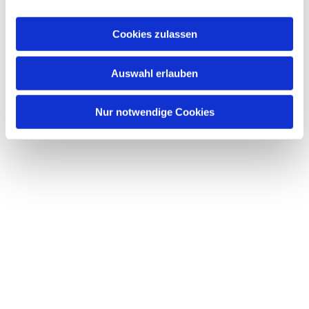
a
u
Cookies zulassen
s
w
Dies könnte Sie auch
Auswahl erlauben
a
interessieren
h
l
Nur notwendige Cookies