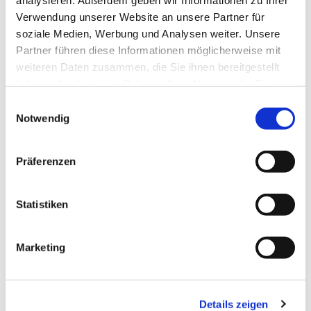
genießen wir gute Musik, nette Gespräche und
Verwendung unserer Website an unsere Partner für
anregende Gedanken zu einem ausgewählten
soziale Medien, Werbung und Analysen weiter. Unsere
Thema.
Partner führen diese Informationen möglicherweise mit
weiteren Daten zusammen, die Sie ihnen bereitgestellt
haben oder die sie im Rahmen Ihrer Nutzung der Dienste
gesammelt haben.
E
Notwendig
i
n
w
Präferenzen
i
l
l
Statistiken
i
g
Marketing
u
n
g
Details zeigen
s