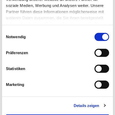
erforderlich! Herzlich Willkommen!
soziale Medien, Werbung und Analysen weiter. Unsere
Partner führen diese Informationen möglicherweise mit
weiteren Daten zusammen, die Sie ihnen bereitgestellt
haben oder die sie im Rahmen Ihrer Nutzung der Dienste
gesammelt haben.
E
Notwendig
i
n
w
Präferenzen
i
l
l
Statistiken
i
g
Marketing
u
n
g
Details zeigen
s
a