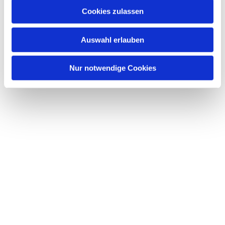
u
Cookies zulassen
Dies könnte Sie auch
s
interessieren
w
Auswahl erlauben
a
h
l
Nur notwendige Cookies