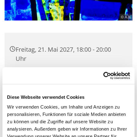
© A.K.
Freitag, 21. Mai 2027, 18:00 - 20:00
Uhr
Gemeindesaal der Ev. Luther-
Kirchengemeinde, Bülowstraße 71-72,
10783 Berlin
Diese Webseite verwendet Cookies
Wir verwenden Cookies, um Inhalte und Anzeigen zu
personalisieren, Funktionen für soziale Medien anbieten
zu können und die Zugriffe auf unsere Website zu
Hier treffen sich Menschen, die Lust zum
analysieren. Außerdem geben wir Informationen zu Ihrer
Musizieren haben. Vorkenntnisse sind nicht
Verwendung unserer Website an unsere Partner für