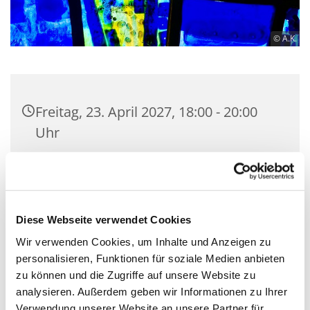
© A.K.
Freitag, 23. April 2027, 18:00 - 20:00
Uhr
Gemeindesaal der Ev. Luther-
Kirchengemeinde, Bülowstraße 71-72,
10783 Berlin
Diese Webseite verwendet Cookies
Wir verwenden Cookies, um Inhalte und Anzeigen zu
personalisieren, Funktionen für soziale Medien anbieten
zu können und die Zugriffe auf unsere Website zu
Hier treffen sich Menschen, die Lust zum
analysieren. Außerdem geben wir Informationen zu Ihrer
Musizieren haben. Vorkenntnisse sind nicht
Verwendung unserer Website an unsere Partner für