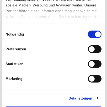
erforderlich! Herzlich Willkommen!
soziale Medien, Werbung und Analysen weiter. Unsere
Partner führen diese Informationen möglicherweise mit
weiteren Daten zusammen, die Sie ihnen bereitgestellt
haben oder die sie im Rahmen Ihrer Nutzung der Dienste
gesammelt haben.
E
Notwendig
i
n
w
Präferenzen
i
l
l
Statistiken
i
g
Marketing
u
n
g
Details zeigen
s
a