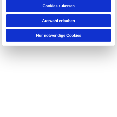
u
Cookies zulassen
Dies könnte Sie auch
s
interessieren
w
Auswahl erlauben
a
h
l
Nur notwendige Cookies