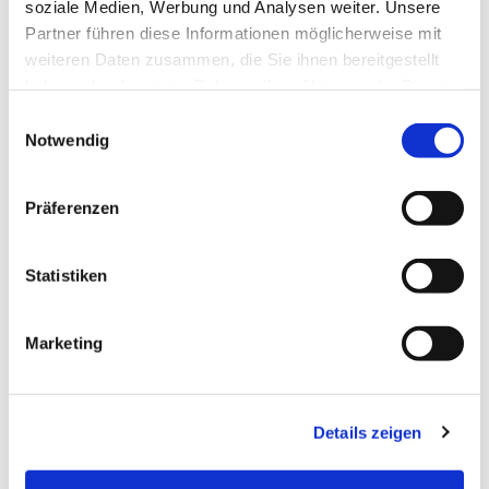
soziale Medien, Werbung und Analysen weiter. Unsere
Partner führen diese Informationen möglicherweise mit
weiteren Daten zusammen, die Sie ihnen bereitgestellt
haben oder die sie im Rahmen Ihrer Nutzung der Dienste
gesammelt haben.
E
Notwendig
i
n
w
Präferenzen
i
l
l
Statistiken
i
g
Marketing
u
n
g
Details zeigen
s
a
u