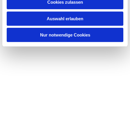
Dies könnte Sie auch
Cookies zulassen
s
interessieren
w
Auswahl erlauben
a
h
l
Nur notwendige Cookies