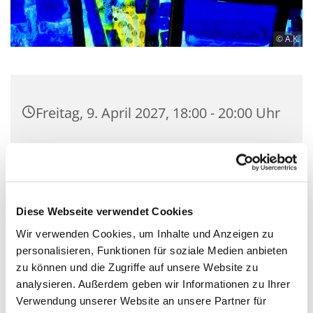
© A.K.
Freitag, 9. April 2027, 18:00 - 20:00 Uhr
Gemeindesaal der Ev. Luther-
Kirchengemeinde, Bülowstraße 71-72,
10783 Berlin
Diese Webseite verwendet Cookies
Wir verwenden Cookies, um Inhalte und Anzeigen zu
personalisieren, Funktionen für soziale Medien anbieten
Hier treffen sich Menschen, die Lust zum
zu können und die Zugriffe auf unsere Website zu
Musizieren haben. Vorkenntnisse sind nicht
analysieren. Außerdem geben wir Informationen zu Ihrer
erforderlich! Herzlich Willkommen!
Verwendung unserer Website an unsere Partner für