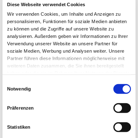
Diese Webseite verwendet Cookies
unmenschlichsten Bedingungen konnten
Menschen etwas Positives erfahren. Die
Wir verwenden Cookies, um Inhalte und Anzeigen zu
Lebensmelodien erzählen uns das.
personalisieren, Funktionen für soziale Medien anbieten
zu können und die Zugriffe auf unsere Website zu
Was mir wichtig ist?
analysieren. Außerdem geben wir Informationen zu Ihrer
Verwendung unserer Website an unsere Partner für
Die Lebensmelodien sind ohne meine
soziale Medien, Werbung und Analysen weiter. Unsere
Familiengeschichte nicht denkbar: Meine
Partner führen diese Informationen möglicherweise mit
Großtante wurde im Konzentrationslager
weiteren Daten zusammen, die Sie ihnen bereitgestellt
ermordet. In ihrem Abschiedsbrief, der aus dem
haben oder die sie im Rahmen Ihrer Nutzung der Dienste
Lager geschmuggelt wurde, beschreibt sie die
gesammelt haben.
E
unsägliche Entmenschlichung und den nahen Tod.
Notwendig
i
Ihr letzter Satz heißt: „Wenn ihr könnt, nehmt einst
n
Rache.“ Das ist mein Erbe. Ich habe mich
w
entschieden, mit den Lebensmelodien auf meine
Präferenzen
i
Familiengeschichte zu antworten und wandle sie
l
positiv für uns heute um.
l
Statistiken
i
Was ich mir wünsche?