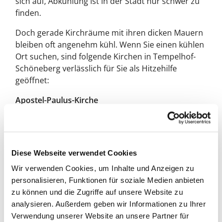
sich auf, Abkühlung ist in der Stadt nur schwer zu
finden.
Doch gerade Kirchräume mit ihren dicken Mauern
bleiben oft angenehm kühl. Wenn Sie einen kühlen
Ort suchen, sind folgende Kirchen in Tempelhof-
Schöneberg verlässlich für Sie als Hitzehilfe
geöffnet:
Apostel-Paulus-Kirche
Täglich von 12 bis 18 Uhr geöffnet
Apostel-Paulus-Kirche, Grunewaldstraße 77a,
10823 Berlin-Schöneberg
Diese Webseite verwendet Cookies
In der großen und kühlen Kirche kann man Ruhe
finden auf den Bänken und auf den zwei
Wir verwenden Cookies, um Inhalte und Anzeigen zu
Liegestühlen im Altarraum. Alternativ steht das
personalisieren, Funktionen für soziale Medien anbieten
Team der Offenen Kirche für ein Gespräch zur
zu können und die Zugriffe auf unsere Website zu
Verfügung. Es gibt einen Trinkwasser-Spender.
analysieren. Außerdem geben wir Informationen zu Ihrer
Angaben zur Barrierefreiheit:
Rechts vom
Verwendung unserer Website an unsere Partner für