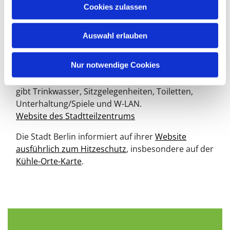
u
Cookies zulassen
Kooperationspartner Stadtteilzentrum
s
Schöneberg einen kühlen Ort an:
w
Auswahl erlauben
a
Stadtteilzentrum Schöneberg
h
Montag, Mittwoch, Donnerstag, 10-15 Uhr, Di 13-18
l
Nur notwendige Cookies
Uhr
Das Stadteilzentrum ist rollstuhlgerecht. Es
gibt Trinkwasser, Sitzgelegenheiten, Toiletten,
Unterhaltung/Spiele und W-LAN.
Website des Stadtteilzentrums
Die Stadt Berlin informiert auf ihrer
Website
ausführlich zum Hitzeschutz
, insbesondere auf der
Kühle-Orte-Karte
.