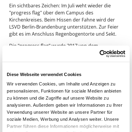
Ein sichtbares Zeichen: Im Juli weht wieder die
"progress flag" über dem Campus des
Kirchenkreises. Beim Hissen der Fahne wird der
LSVD Berlin-Brandenburg unterstützen. Zur Feier
gibt es im Anschluss Regenbogentorte und Sekt.
Die "progress flag" wurde 2017 von dem
amerikanischen Künstler Daniel Quasar entworfen.
Progress kommt aus dem Englischen und
bedeutet Fortschritt. Diese Variation der
ursprünglichen Regenbogenflagge enthält auf der
Diese Webseite verwendet Cookies
linken Seite einen Keil in Farben der Trans-Pride-
Wir verwenden Cookies, um Inhalte und Anzeigen zu
Flagge (rosa/hell-blau) und in braun und schwarz,
personalisieren, Funktionen für soziale Medien anbieten
den Farben der marginalisierten Communities.
zu können und die Zugriffe auf unsere Website zu
Durch die Farben soll ein besonderes Augenmerk
analysieren. Außerdem geben wir Informationen zu Ihrer
auf Trans*Menschen und People of Color gelegt
Verwendung unserer Website an unsere Partner für
werden. Außerdem soll der schwarze Streifen auch
soziale Medien, Werbung und Analysen weiter. Unsere
diejenigen repräsentieren, die mit AIDS oder HIV
Partner führen diese Informationen möglicherweise mit
und dem dazugehörigen Stigma leben oder daran