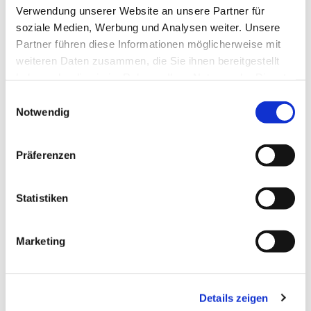
Gottesdienst mit Feier des Hl. Abendmahls (Wein).
Verwendung unserer Website an unsere Partner für
Im Anschluss ist die Gemeinde zum Kirchenkaffee
soziale Medien, Werbung und Analysen weiter. Unsere
eingeladen.
Partner führen diese Informationen möglicherweise mit
weiteren Daten zusammen, die Sie ihnen bereitgestellt
haben oder die sie im Rahmen Ihrer Nutzung der Dienste
gesammelt haben.
E
Notwendig
i
n
w
Präferenzen
i
l
l
Statistiken
i
g
Marketing
u
n
g
Details zeigen
s