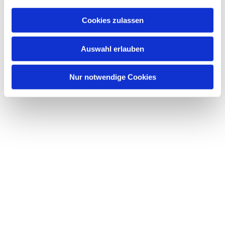
a
u
Cookies zulassen
s
Dies könnte Sie auch
w
interessieren
Auswahl erlauben
a
h
l
Nur notwendige Cookies