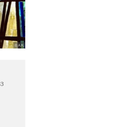
© A.K.
83