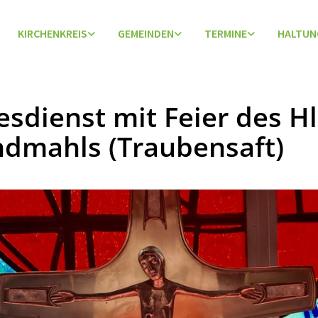
KIRCHENKREIS
GEMEINDEN
TERMINE
HALTUN
esdienst mit Feier des Hl
dmahls (Traubensaft)