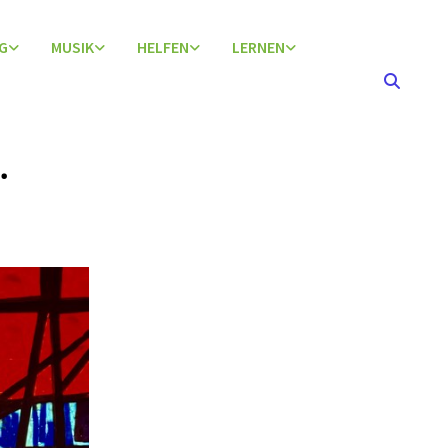
G
MUSIK
HELFEN
LERNEN
.