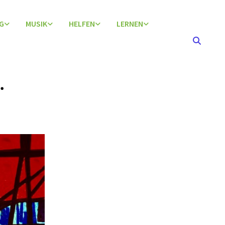
G
MUSIK
HELFEN
LERNEN
.