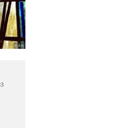
© A.K.
83