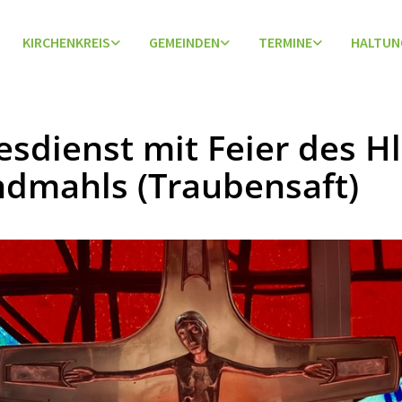
KIRCHENKREIS
GEMEINDEN
TERMINE
HALTUN
esdienst mit Feier des Hl
dmahls (Traubensaft)