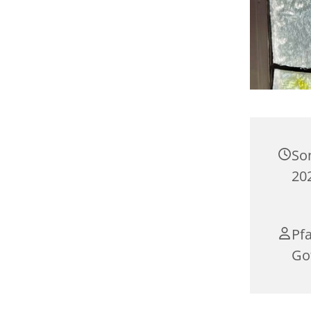
So
20
Pfa
Go