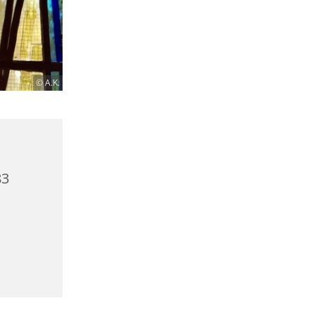
© A.K.
83