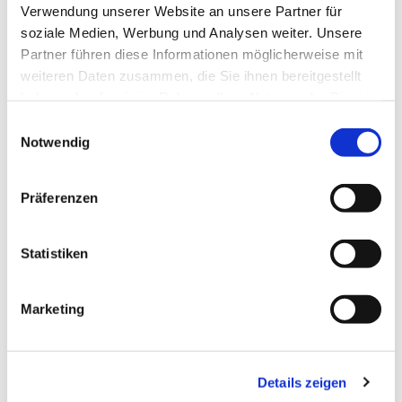
Verwendung unserer Website an unsere Partner für
Predigt-Gottesdienst. Im Anschluss ist die
soziale Medien, Werbung und Analysen weiter. Unsere
Gemeinde zum Kirchenkaffee eingeladen.
Partner führen diese Informationen möglicherweise mit
weiteren Daten zusammen, die Sie ihnen bereitgestellt
haben oder die sie im Rahmen Ihrer Nutzung der Dienste
gesammelt haben.
E
Notwendig
i
n
w
Präferenzen
i
l
l
Statistiken
i
g
Marketing
u
n
g
Details zeigen
s