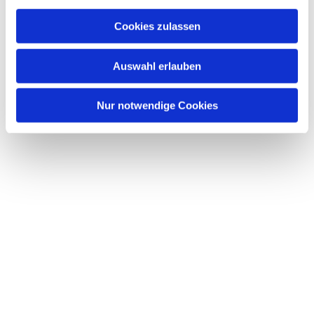
a
u
Cookies zulassen
s
Dies könnte Sie auch
w
interessieren
Auswahl erlauben
a
h
l
Nur notwendige Cookies