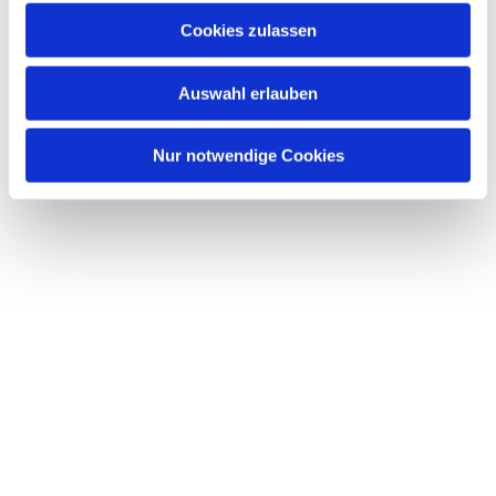
u
Cookies zulassen
s
Dies könnte Sie auch
w
interessieren
Auswahl erlauben
a
h
l
Nur notwendige Cookies