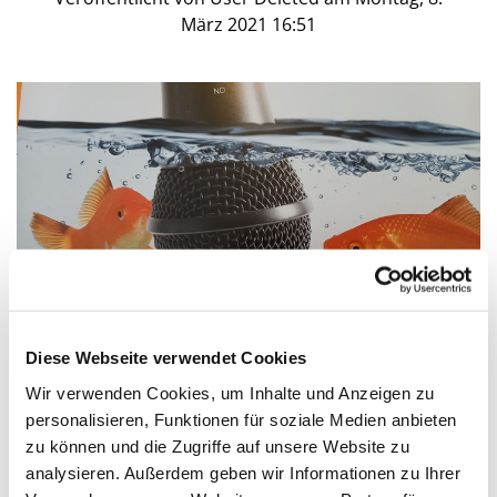
März 2021 16:51
Diese Webseite verwendet Cookies
Wir verwenden Cookies, um Inhalte und Anzeigen zu
Kitchen Talk von Eltern für Eltern über
personalisieren, Funktionen für soziale Medien anbieten
www.wonder.me
zu können und die Zugriffe auf unsere Website zu
Hier beim Kitchen Talk treffen sich Eltern über die
analysieren. Außerdem geben wir Informationen zu Ihrer
Video-Call Plattform wonder.me, um sich