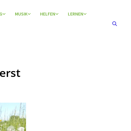
G
MUSIK
HELFEN
LERNEN
erst