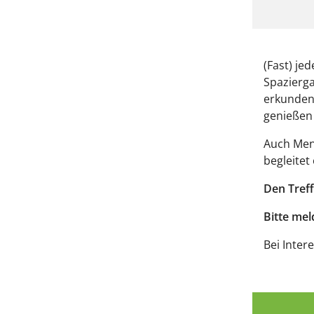
(Fast) j
Spazierga
erkunden,
genießen
Auch Mens
begleitet
Den Treff
Bitte mel
Bei Inter