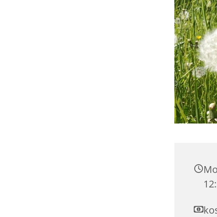
Mo
12:
ko