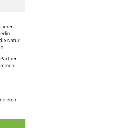
nsamen
erlin
die Natur
en.
 Partner
lkommen.
nbieten.